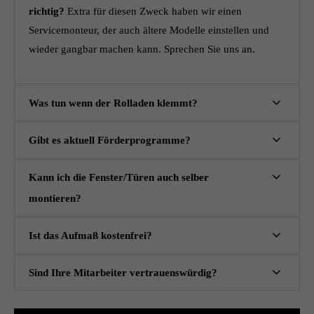
info@yourdomain.com
richtig?
Extra für diesen Zweck haben wir einen
Servicemonteur, der auch ältere Modelle einstellen und
About us
wieder gangbar machen kann.
Sprechen Sie uns an.
Lorem ipsum dolor sit amet, consectetuer adipiscing elit.
Aenean commodo ligula eget dolor. Aenean massa. Cum
Was tun wenn der Rolladen klemmt?
sociis natoque penatibus et magnis dis parturient montes,
nascetur ridiculus mus. Donec quam felis, ultricies nec.
Gibt es aktuell Förderprogramme?
Kann ich die Fenster/Türen auch selber
montieren?
Ist das Aufmaß kostenfrei?
Sind Ihre Mitarbeiter vertrauenswürdig?