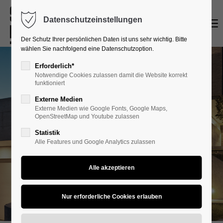
Datenschutzeinstellungen
Menu
Login
Der Schutz Ihrer persönlichen Daten ist uns sehr wichtig. Bitte
Benutzername
wählen Sie nachfolgend eine Datenschutzoption.
Erforderlich*
Notwendige Cookies zulassen damit die Website korrekt
funktioniert
Passwort
Externe Medien
Externe Medien wie Google Fonts, Google Maps,
OpenStreetMap und Youtube zulassen
Statistik
Alle Features und Google Analytics zulassen
Anmelden
Register
|
Lost your password?
Support
Lorem ipsum dolor sit amet: