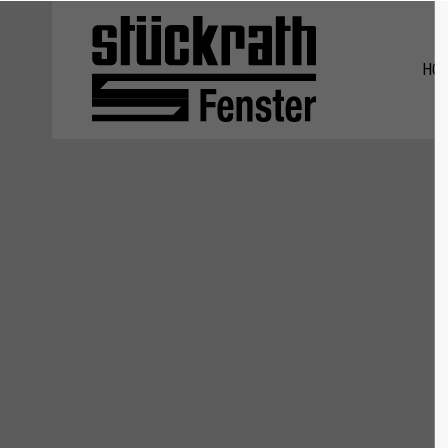
Login
Supp
HO
Benutzername
Lorem ip
2
Passwort
We offer 
Anmelden
Mon - F
Register
|
Lost your password?