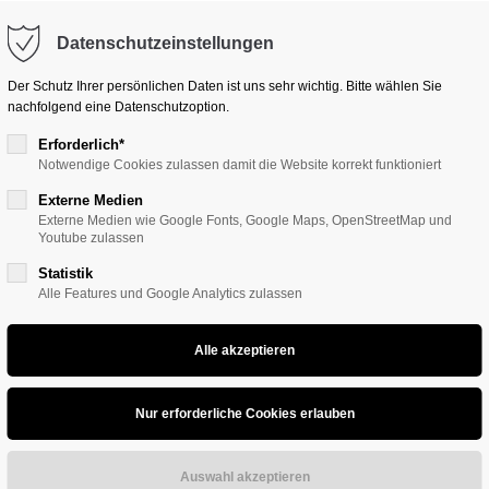
Datenschutzeinstellungen
ort
Get in touch
ME
UNTERNEHMEN
BAUELEMENTE
GEWERBE
Der Schutz Ihrer persönlichen Daten ist uns sehr wichtig. Bitte wählen Sie
nachfolgend eine Datenschutzoption.
sum dolor sit amet:
Cybersteel Inc.
376-293 City Road, Suite 600
Erforderlich*
San Francisco, CA 94102
Notwendige Cookies zulassen damit die Website korrekt funktioniert
4h
Externe Medien
Externe Medien wie Google Fonts, Google Maps, OpenStreetMap und
/ 365days
Have any questions?
Youtube zulassen
+44 1234 567 890
Statistik
Alle Features und Google Analytics zulassen
Drop us a line
info@yourdomain.com
support for our customers
ri 8:00am - 5:00pm
(GMT +1)