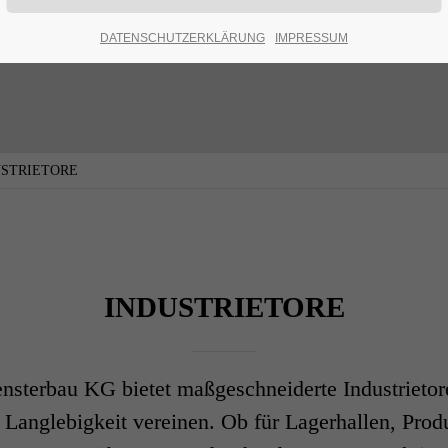
DATENSCHUTZERKLÄRUNG
IMPRESSUM
USTRIETORE
INDUSTRIETORE
nsterbau KG bietet maßgeschneiderte Industrietore
 Langlebigkeit vereinen. Ob für Lagerhallen, Prod