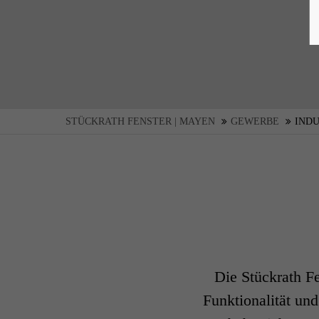
STÜCKRATH FENSTER | MAYEN
GEWERBE
IND
Die Stückrath Fe
Funktionalität und