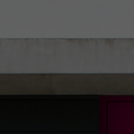
info@yourdomain.com
About us
Lorem ipsum dolor sit amet, consectetuer adipiscing elit.
Aenean commodo ligula eget dolor. Aenean massa. Cum
sociis natoque penatibus et magnis dis parturient montes,
nascetur ridiculus mus. Donec quam felis, ultricies nec.