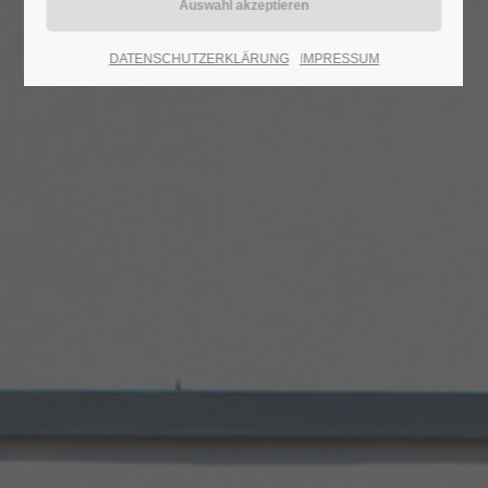
24h
DATENSCHUTZERKLÄRUNG
IMPRESSUM
/ 365days
We offer support for our customers
Mon - Fri 8:00am - 5:00pm
(GMT +1)
Get in touch
Cybersteel Inc.
376-293 City Road, Suite 600
San Francisco, CA 94102
Have any questions?
+44 1234 567 890
Drop us a line