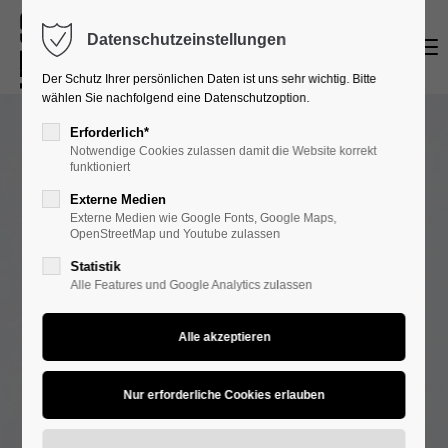
Datenschutzeinstellungen
Menu
Login
Der Schutz Ihrer persönlichen Daten ist uns sehr wichtig. Bitte
Benutzername
wählen Sie nachfolgend eine Datenschutzoption.
Erforderlich*
Notwendige Cookies zulassen damit die Website korrekt
funktioniert
Passwort
Externe Medien
Externe Medien wie Google Fonts, Google Maps,
OpenStreetMap und Youtube zulassen
Statistik
Alle Features und Google Analytics zulassen
Anmelden
Register
|
Lost your password?
Support
Lorem ipsum dolor sit amet: