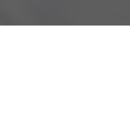
HEBE-SCHIEBETÜREN
Verschaffen Sie sich einen großzügigen Ausblick mit höchstem
Wohnkomfort bei sehr guter Energieeffizienz.
ANGEBOT ANFORDERN