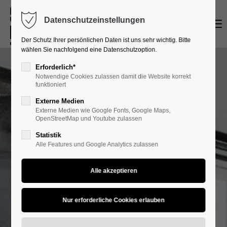
Datenschutzeinstellungen
Menu
Login
Der Schutz Ihrer persönlichen Daten ist uns sehr wichtig. Bitte
Benutzername
wählen Sie nachfolgend eine Datenschutzoption.
Erforderlich*
Notwendige Cookies zulassen damit die Website korrekt
funktioniert
Passwort
Externe Medien
Externe Medien wie Google Fonts, Google Maps,
OpenStreetMap und Youtube zulassen
Statistik
Alle Features und Google Analytics zulassen
Anmelden
Register
|
Lost your password?
Support
Lorem ipsum dolor sit amet: