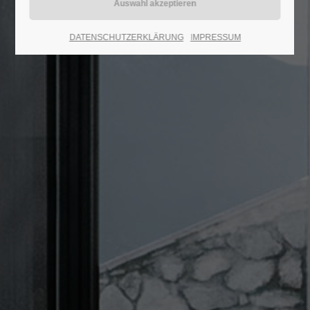
24h
DATENSCHUTZERKLÄRUNG
IMPRESSUM
/ 365days
We offer support for our customers
Mon - Fri 8:00am - 5:00pm
(GMT +1)
Get in touch
Cybersteel Inc.
376-293 City Road, Suite 600
San Francisco, CA 94102
Have any questions?
+44 1234 567 890
Drop us a line